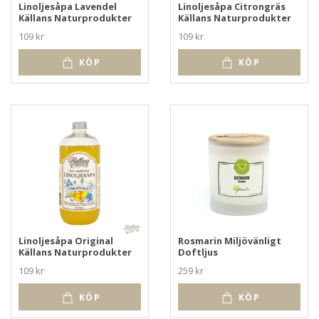
Linoljesåpa Lavendel
Linoljesåpa Citrongräs
Källans Naturprodukter
Källans Naturprodukter
109 kr
109 kr
KÖP
KÖP
Linoljesåpa Original
Rosmarin Miljövänligt
Källans Naturprodukter
Doftljus
109 kr
259 kr
KÖP
KÖP