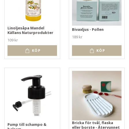
Linoljesåpa Mandel
Bivaxljus - Pollen
Källans Naturprodukter
189 kr
109 kr
KÖP
KÖP
Bricka för tvål, flaska
Pump till schampo &
eller borste - Återvunnet
balsam