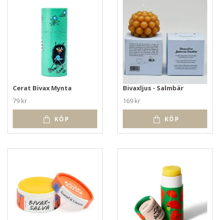
Cerat Bivax Mynta
Bivaxljus - Salmbär
79 kr
169 kr
KÖP
KÖP