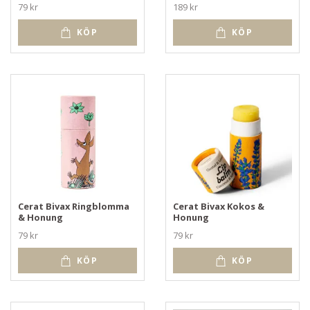
79 kr
189 kr
KÖP
KÖP
Cerat Bivax Ringblomma
Cerat Bivax Kokos &
& Honung
Honung
79 kr
79 kr
KÖP
KÖP