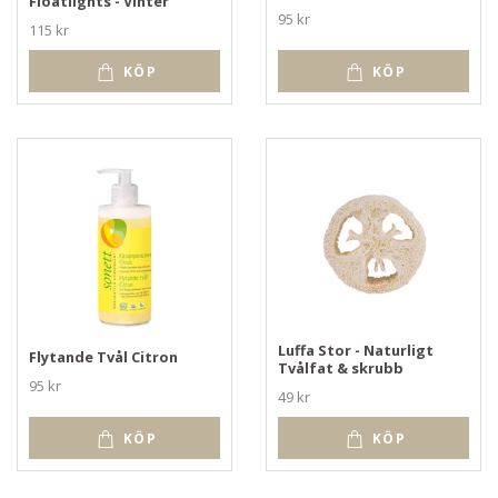
Floatlights - Vinter
95 kr
115 kr
KÖP
KÖP
Luffa Stor - Naturligt
Flytande Tvål Citron
Tvålfat & skrubb
95 kr
49 kr
KÖP
KÖP