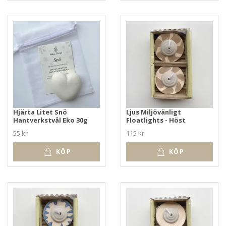
Hjärta Litet Snö
Ljus Miljövänligt
Hantverkstvål Eko 30g
Floatlights - Höst
55 kr
115 kr
KÖP
KÖP