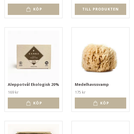
KÖP
TILL PRODUKTEN
Aleppotvål Ekologisk 20%
Medelhavssvamp
169 kr
175 kr
KÖP
KÖP