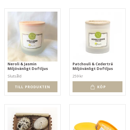
Neroli & Jasmin
Patchouli & Cederträ
Miljövänligt Doftljus
Miljövänligt Doftljus
Slutsåld
259 kr
TILL PRODUKTEN
KÖP