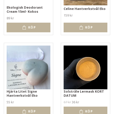
Ekologisk Deodorant
Celine Hantverkstvål Eko
Cream 15ml- Kokos
159 kr
89 kr
KÖP
KÖP
Hjärta Litet Signe
Solstråle Lermask KORT
Hantverkstvål Eko
DATUM
55 kr
67 kr
36 kr
KÖP
KÖP