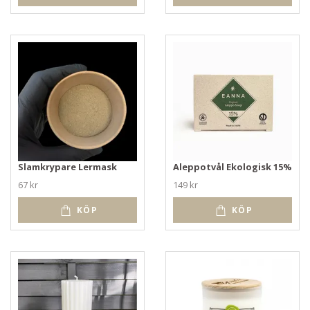
Slamkrypare Lermask
Aleppotvål Ekologisk 15%
67 kr
149 kr
KÖP
KÖP