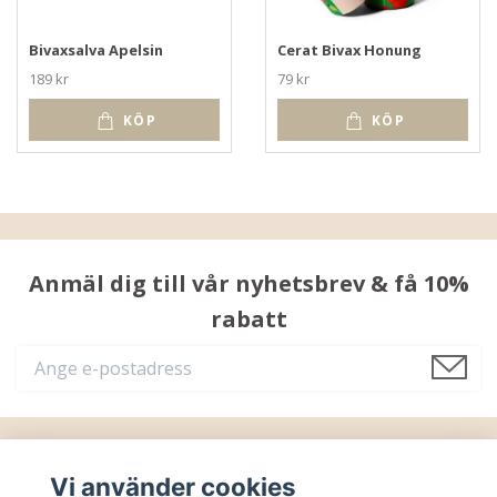
Bivaxsalva Apelsin
Cerat Bivax Honung
189 kr
79 kr
KÖP
KÖP
Anmäl dig till vår nyhetsbrev & få 10%
rabatt
Läs mer
Vi använder cookies