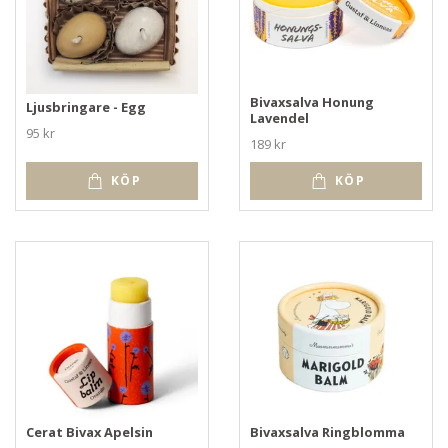
Bivaxsalva Honung
Ljusbringare - Egg
Lavendel
95 kr
189 kr
KÖP
KÖP
Cerat Bivax Apelsin
Bivaxsalva Ringblomma