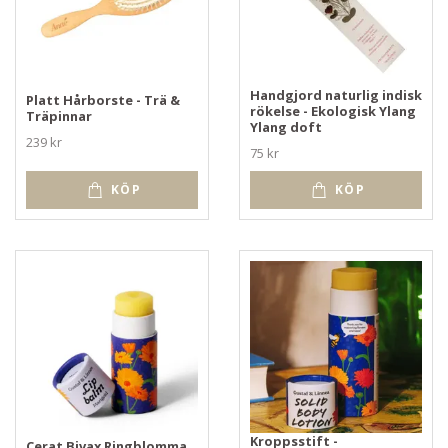
Handgjord naturlig indisk
Platt Hårborste - Trä &
rökelse - Ekologisk Ylang
Träpinnar
Ylang doft
239 kr
75 kr
KÖP
KÖP
Kroppsstift -
Cerat Bivax Ringblomma