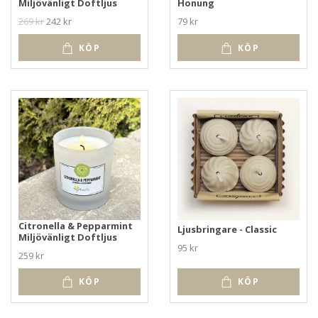
Miljövänligt Doftljus
Honung
269 kr
242 kr
79 kr
KÖP
KÖP
Citronella & Pepparmint
Ljusbringare - Classic
Miljövänligt Doftljus
95 kr
259 kr
KÖP
KÖP