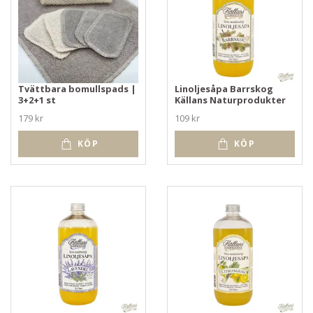
Tvättbara bomullspads |
Linoljesåpa Barrskog
3+2+1 st
Källans Naturprodukter
179 kr
109 kr
KÖP
KÖP