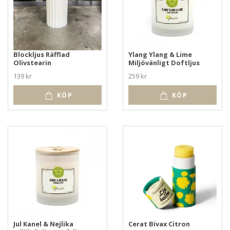
Blockljus Räfflad
Ylang Ylang & Lime
Olivstearin
Miljövänligt Doftljus
139 kr
259 kr
KÖP
KÖP
Jul Kanel & Nejlika
Cerat Bivax Citron