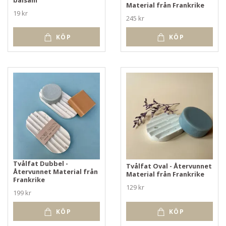
Material från Frankrike
19 kr
245 kr
KÖP
KÖP
Tvålfat Dubbel -
Tvålfat Oval - Återvunnet
Återvunnet Material från
Material från Frankrike
Frankrike
129 kr
199 kr
KÖP
KÖP