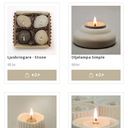
Ljusbringare - Stone
Oljelampa Simple
95 kr
99 kr
KÖP
KÖP