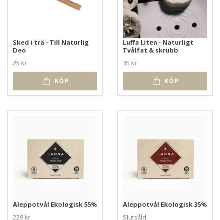
Sked i trä - Till Naturlig
Luffa Liten - Naturligt
Deo
Tvålfat & skrubb
25 kr
35 kr
KÖP
KÖP
Aleppotvål Ekologisk 55%
Aleppotvål Ekologisk 35%
229 kr
Slutsåld