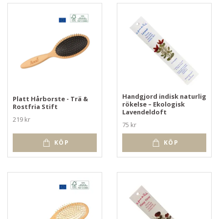
Handgjord indisk naturlig
Platt Hårborste - Trä &
rökelse – Ekologisk
Rostfria Stift
Lavendeldoft
219 kr
75 kr
KÖP
KÖP