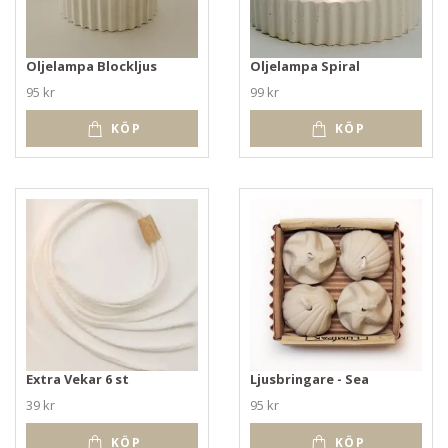
Oljelampa Blockljus
Oljelampa Spiral
95 kr
99 kr
KÖP
KÖP
Extra Vekar 6 st
Ljusbringare - Sea
39 kr
95 kr
KÖP
KÖP