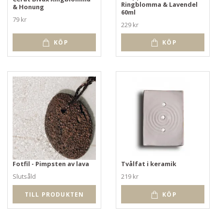
Ringblomma & Lavendel
& Honung
60ml
79 kr
229 kr
KÖP
KÖP
Fotfil - Pimpsten av lava
Tvålfat i keramik
Slutsåld
219 kr
TILL PRODUKTEN
KÖP