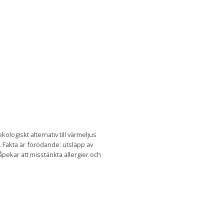
logiskt alternativ till värmeljus
. Fakta är förödande: utsläpp av
åpekar att misstänkta allergier och