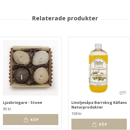
Ljusbringare - Stone
Linoljesåpa Barrskog Källans
Naturprodukter
95 kr
109 kr
KÖP
KÖP