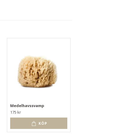
Medelhavssvamp
Ljus Miljövänligt Floatligh
- Stilrena
175 kr
115 kr
KÖP
KÖP