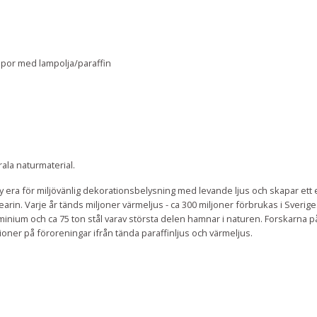
mpor med lampolja/paraffin
rala naturmaterial.
era för miljövänlig dekorationsbelysning med levande ljus och skapar ett eko
arin. Varje år tänds miljoner värmeljus - ca 300 miljoner förbrukas i Sverige
uminium och ca
75
ton stål varav största delen hamnar i naturen. Forskarna p
oner på föroreningar ifrån tända paraffinljus och värmeljus.