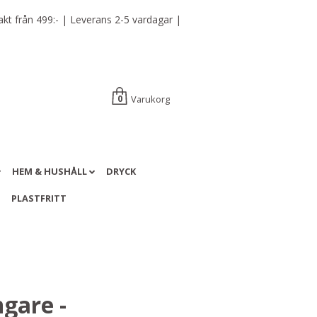
t från 499:- | Leverans 2-5 vardagar |
Varukorg
0
HEM & HUSHÅLL
DRYCK
A
PLASTFRITT
ngare -