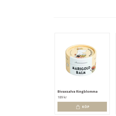
Bivaxsalva Ringblomma
189 kr
KÖP