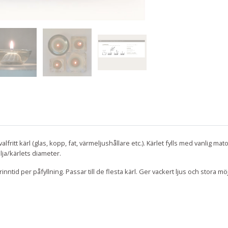
lfritt kärl (glas, kopp, fat, värmeljushållare etc.). Kärlet fylls med vanlig ma
ja/kärlets diameter.
rinntid per påfyllning.
Passar till de flesta kärl. Ger vackert ljus och stora m