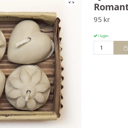
Romant
95 kr
I lager.