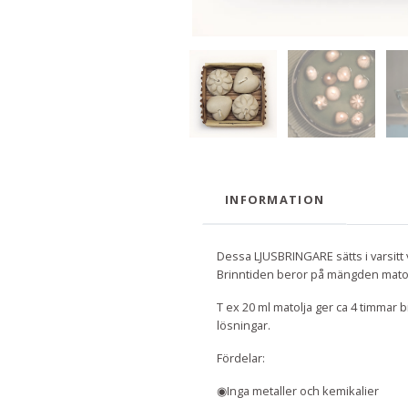
INFORMATION
Dessa LJUSBRINGARE sätts i varsitt va
Brinntiden beror på mängden matol
T ex 20 ml matolja ger ca 4 timmar b
lösningar.
Fördelar:
◉Inga metaller och kemikalier