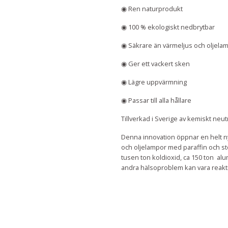
◉ Ren naturprodukt
◉ 100 % ekologiskt nedbrytbar
◉ Säkrare än värmeljus och oljela
◉ Ger ett vackert sken
◉ Lägre uppvärmning
◉ Passar till alla hållare
Tillverkad i Sverige av kemiskt neut
Denna innovation öppnar en helt ny 
och oljelampor med paraffin och ste
tusen ton koldioxid, ca 150 ton al
andra hälsoproblem kan vara reakti