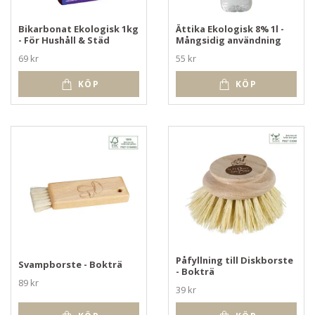
Bikarbonat Ekologisk 1kg
Ättika Ekologisk 8% 1l -
- För Hushåll & Städ
Mångsidig användning
69 kr
55 kr
KÖP
KÖP
Påfyllning till Diskborste
Svampborste - Bokträ
- Bokträ
89 kr
39 kr