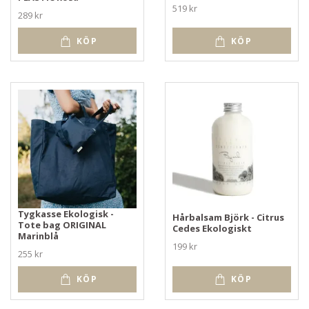
519 kr
289 kr
KÖP
KÖP
Tygkasse Ekologisk -
Hårbalsam Björk - Citrus
Tote bag ORIGINAL
Cedes Ekologiskt
Marinblå
199 kr
255 kr
KÖP
KÖP