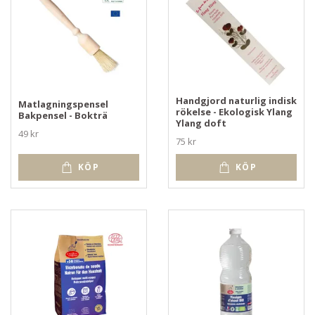
Handgjord naturlig indisk
Matlagningspensel
rökelse - Ekologisk Ylang
Bakpensel - Bokträ
Ylang doft
49 kr
75 kr
KÖP
KÖP