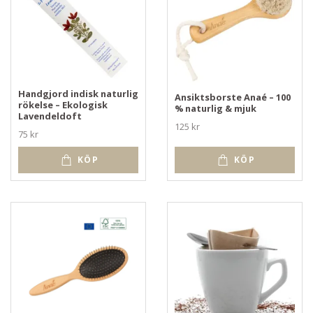
Handgjord indisk naturlig
Ansiktsborste Anaé – 100
rökelse – Ekologisk
% naturlig & mjuk
Lavendeldoft
125 kr
75 kr
KÖP
KÖP