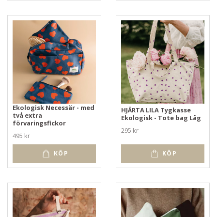
Ekologisk Necessär - med
HJÄRTA LILA Tygkasse
två extra
Ekologisk - Tote bag Låg
förvaringsfickor
295 kr
495 kr
KÖP
KÖP