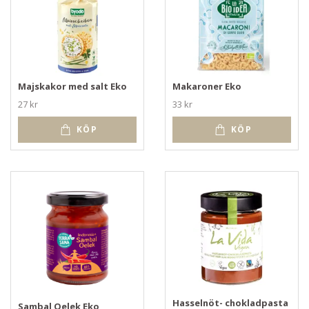
Majskakor med salt Eko
Makaroner Eko
27 kr
33 kr
KÖP
KÖP
Hasselnöt- chokladpasta
Sambal Oelek Eko