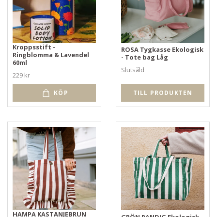
Kroppsstift -
ROSA Tygkasse Ekologisk
Ringblomma & Lavendel
- Tote bag Låg
60ml
Slutsåld
229 kr
TILL PRODUKTEN
KÖP
HAMPA KASTANJEBRUN
GRÖN RANDIG Ekologisk