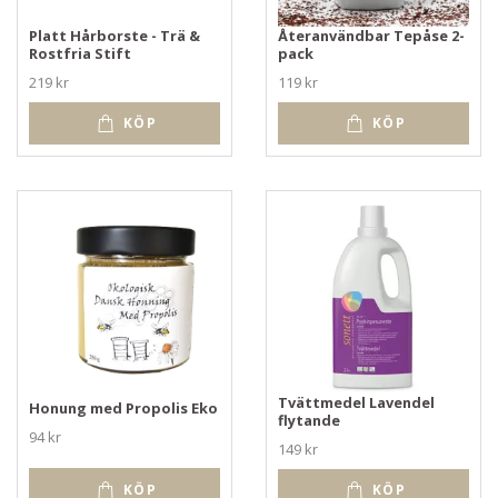
Platt Hårborste - Trä &
Återanvändbar Tepåse 2-
Rostfria Stift
pack
219 kr
119 kr
KÖP
KÖP
Tvättmedel Lavendel
Honung med Propolis Eko
flytande
94 kr
149 kr
KÖP
KÖP