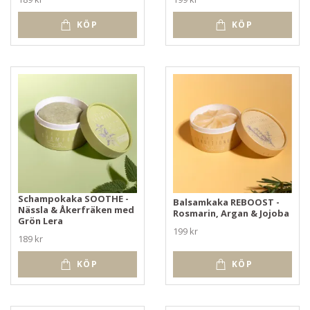
KÖP
KÖP
Schampokaka SOOTHE -
Balsamkaka REBOOST -
Nässla & Åkerfräken med
Rosmarin, Argan & Jojoba
Grön Lera
199 kr
189 kr
KÖP
KÖP