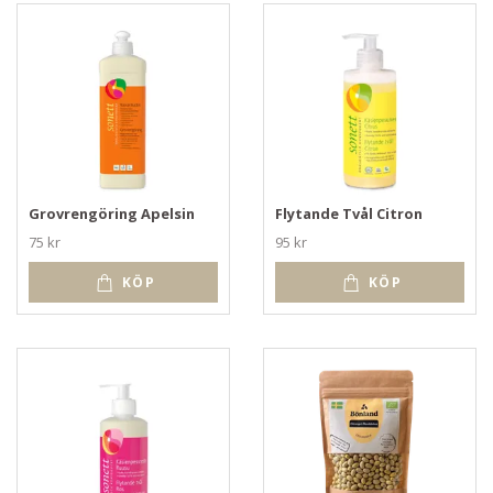
Grovrengöring Apelsin
Flytande Tvål Citron
75 kr
95 kr
KÖP
KÖP