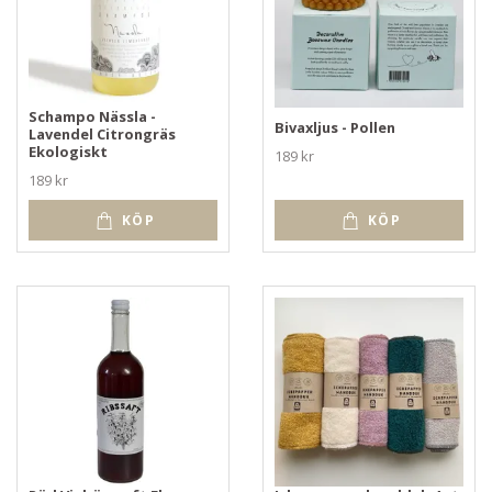
Schampo Nässla -
Bivaxljus - Pollen
Lavendel Citrongräs
Ekologiskt
189 kr
189 kr
KÖP
KÖP