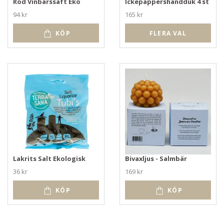
Röd Vinbärssaft Eko
Ickepappershandduk 4 st
94 kr
165 kr
KÖP
FLERA VAL
Lakrits Salt Ekologisk
Bivaxljus - Salmbär
36 kr
169 kr
KÖP
KÖP