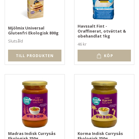
Havssalt Fint -
Mjölmix Universal
Oraffinerat, otvättat &
Glutenfri Ekologisk 800g
obehandlat 1kg
Slutsåld
46 kr
TILL PRODUKTEN
KÖP
Madras Indisk Currysås
Korma Indisk Currysås
Ekologisk 350g
Ekologisk 350g