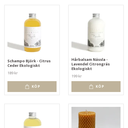
Hårbalsam Nässla -
Schampo Björk - Citrus
Lavendel Citrongräs
Ceder Ekologiskt
Ekologiskt
189 kr
199 kr
KÖP
KÖP