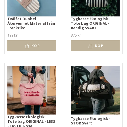
Tvålfat Dubbel -
Tygkasse Ekologisk -
Återvunnet Material från
Tote bag ORIGINAL -
Frankrike
Randig SVART
199 kr
375 kr
KÖP
KÖP
Tygkasse Ekologisk -
Tygkasse Ekologisk -
Tote bag ORIGINAL - LESS
STOR Svart
PLASTIC Rosa