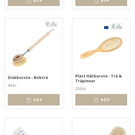
KÖP
KÖP
Platt Hårborste - Trä &
Diskborste - Bokträ
Träpinnar
49 kr
239 kr
KÖP
KÖP