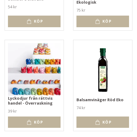
Ekologisk
54 kr
75 kr
KÖP
KÖP
Lyckodjur från rättvis
Balsamvinäger Röd Eko
handel - Överraskning
74 kr
39 kr
KÖP
KÖP