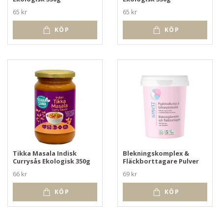
65 kr
65 kr
KÖP
KÖP
Tikka Masala Indisk
Blekningskomplex &
Currysås Ekologisk 350g
Fläckborttagare Pulver
66 kr
69 kr
KÖP
KÖP