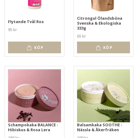
Citrongul Ölandsböna
Flytande Tvål Ros
Svenska & Ekologiska
333g
95 kr
65 kr
KÖP
KÖP
Schampokaka BALANCE -
Balsamkaka SOOTHE -
Hibiskus & Rosa Lera
Nässla & Åkerfräken
189 kr
199 kr