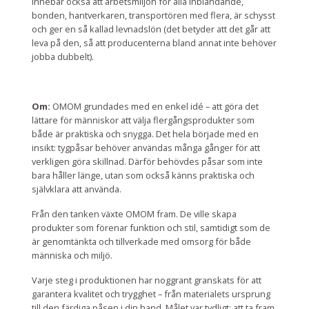
innebär också att arbetsmiljön för alla inblandande,
bonden, hantverkaren, transportören med flera, är schysst
och ger en så kallad levnadslön (det betyder att det går att
leva på den, så att producenterna bland annat inte behöver
jobba dubbelt).
Om:
OMOM grundades med en enkel idé – att göra det
lättare för människor att välja flergångsprodukter som
både är praktiska och snygga. Det hela började med en
insikt: tygpåsar behöver användas många gånger för att
verkligen göra skillnad. Därför behövdes påsar som inte
bara håller länge, utan som också känns praktiska och
självklara att använda.
Från den tanken växte OMOM fram. De ville skapa
produkter som förenar funktion och stil, samtidigt som de
är genomtänkta och tillverkade med omsorg för både
människa och miljö.
Varje steg i produktionen har noggrant granskats för att
garantera kvalitet och trygghet – från materialets ursprung
till den färdiga påsen i din hand. Målet var tydligt: att ta fram