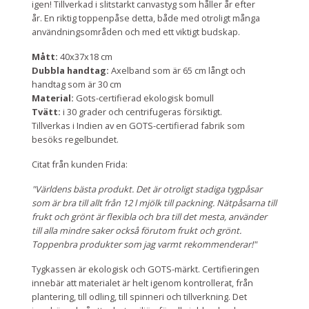
igen! Tillverkad i slitstarkt canvastyg som håller år efter
år.
En riktig toppenpåse detta, både med otroligt många
användningsområden och med ett viktigt budskap.
Mått:
40x37x18 cm
Dubbla handtag:
Axelband som är 65 cm långt och
handtag som är 30 cm
Material:
Gots-certifierad ekologisk bomull
Tvätt:
i 30 grader och centrifugeras försiktigt.
Tillverkas i Indien av en GOTS-certifierad fabrik som
besöks regelbundet.
Citat från kunden Frida:
"Världens bästa produkt. Det är otroligt stadiga tygpåsar
som är bra till allt från 12 l mjölk till packning. Nätpåsarna till
frukt och grönt är flexibla och bra till det mesta, använder
till alla mindre saker också förutom frukt och grönt.
Toppenbra produkter som jag varmt rekommenderar!"
Tygkassen är ekologisk och GOTS-märkt. Certifieringen
innebär att materialet är helt igenom kontrollerat, från
plantering, till odling, till spinneri och tillverkning. Det