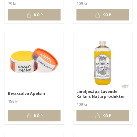
79 kr
109 kr
KÖP
KÖP
Linoljesåpa Lavendel
Bivaxsalva Apelsin
Källans Naturprodukter
189 kr
109 kr
KÖP
KÖP