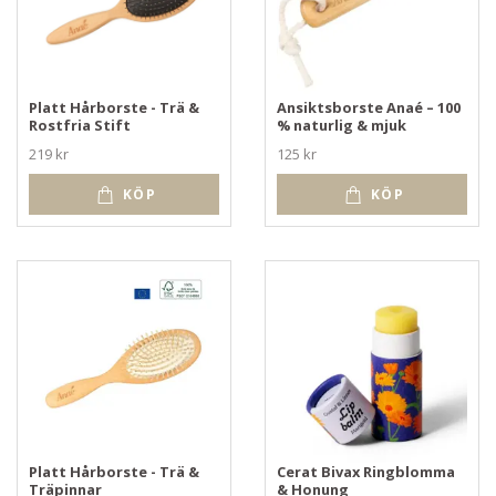
Platt Hårborste - Trä &
Ansiktsborste Anaé – 100
Rostfria Stift
% naturlig & mjuk
219 kr
125 kr
KÖP
KÖP
Platt Hårborste - Trä &
Cerat Bivax Ringblomma
Träpinnar
& Honung