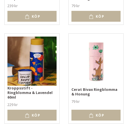
239 kr
79 kr
KÖP
KÖP
Kroppsstift -
Cerat Bivax Ringblomma
Ringblomma & Lavendel
& Honung
60ml
79 kr
229 kr
KÖP
KÖP