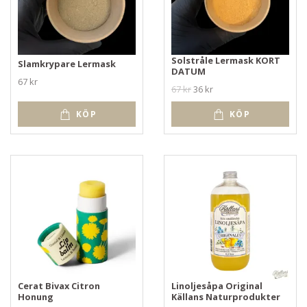
Solstråle Lermask KORT
Slamkrypare Lermask
DATUM
67 kr
67 kr
36 kr
KÖP
KÖP
Cerat Bivax Citron
Linoljesåpa Original
Honung
Källans Naturprodukter