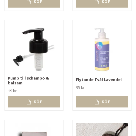
KÖP
KÖP
Pump till schampo &
Flytande Tvål Lavendel
balsam
95 kr
19 kr
KÖP
KÖP