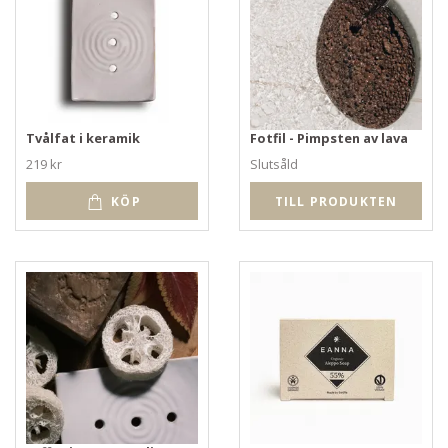
Tvålfat i keramik
Fotfil - Pimpsten av lava
219 kr
Slutsåld
KÖP
TILL PRODUKTEN