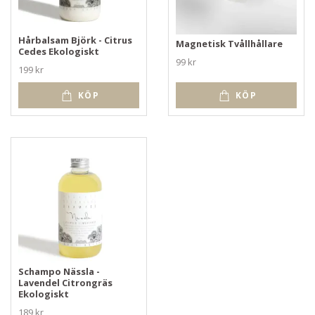
Hårbalsam Björk - Citrus
Magnetisk Tvållhållare
Cedes Ekologiskt
99 kr
199 kr
KÖP
KÖP
Schampo Nässla -
Lavendel Citrongräs
Ekologiskt
189 kr