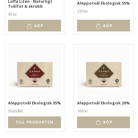
Luffa Liten - Naturligt
Aleppotvål Ekologisk 55%
Tvålfat & skrubb
229 kr
35 kr
KÖP
KÖP
Aleppotvål Ekologisk 35%
Aleppotvål Ekologisk 20%
Slutsåld
169 kr
TILL PRODUKTEN
KÖP