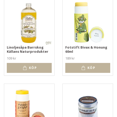
Linoljesåpa Barrskog
Fotstift Bivax & Honung
Källans Naturprodukter
60ml
109 kr
189 kr
KÖP
KÖP