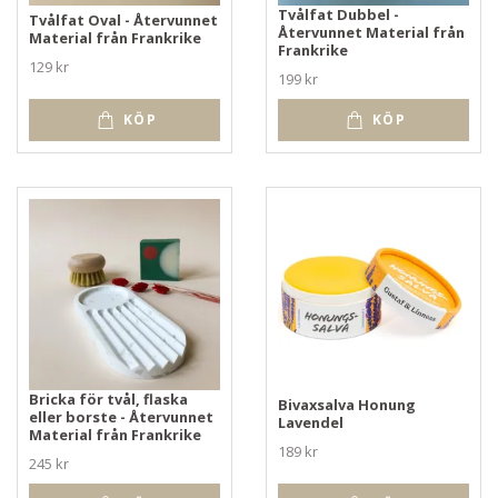
Tvålfat Dubbel -
Tvålfat Oval - Återvunnet
Återvunnet Material från
Material från Frankrike
Frankrike
129 kr
199 kr
KÖP
KÖP
Bricka för tvål, flaska
Bivaxsalva Honung
eller borste - Återvunnet
Lavendel
Material från Frankrike
189 kr
245 kr