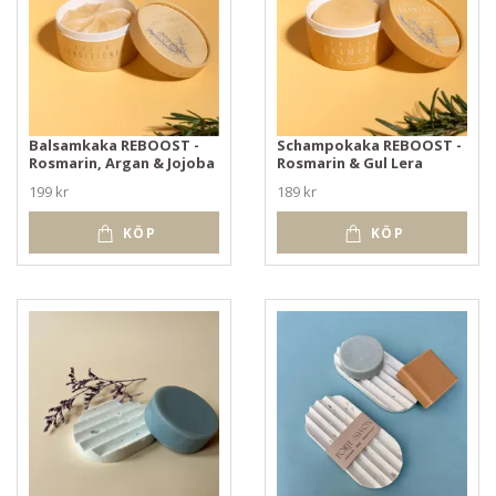
Balsamkaka REBOOST -
Schampokaka REBOOST -
Rosmarin, Argan & Jojoba
Rosmarin & Gul Lera
199 kr
189 kr
KÖP
KÖP