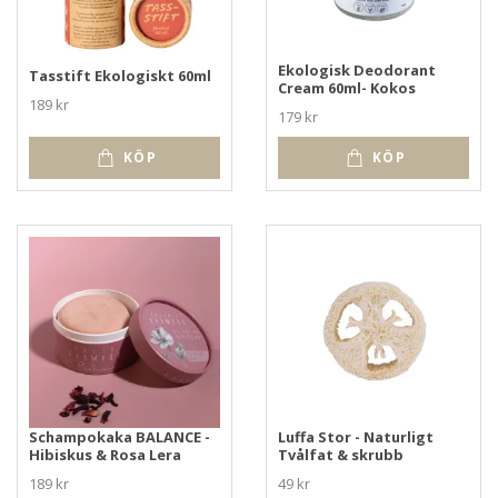
Ekologisk Deodorant
Tasstift Ekologiskt 60ml
Cream 60ml- Kokos
189 kr
179 kr
KÖP
KÖP
Schampokaka BALANCE -
Luffa Stor - Naturligt
Hibiskus & Rosa Lera
Tvålfat & skrubb
189 kr
49 kr