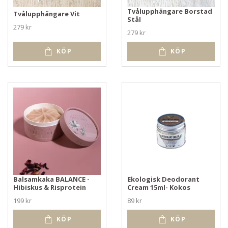
Tvålupphängare Borstad
Tvålupphängare Vit
Stål
279 kr
279 kr
KÖP
KÖP
Balsamkaka BALANCE -
Ekologisk Deodorant
Hibiskus & Risprotein
Cream 15ml- Kokos
199 kr
89 kr
KÖP
KÖP