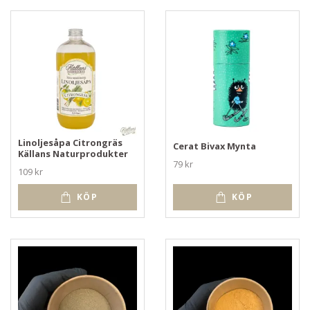
Linoljesåpa Citrongräs
Cerat Bivax Mynta
Källans Naturprodukter
79 kr
109 kr
KÖP
KÖP