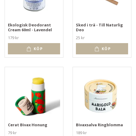
Ekologisk Deodorant
Sked i trä - Till Naturlig
Cream 60ml - Lavendel
Deo
179 kr
25 kr
KÖP
KÖP
Cerat Bivax Honung
Bivaxsalva Ringblomma
79 kr
189 kr