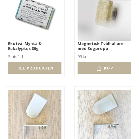
Ekotvål Mynta &
Magnetisk Tvålhållare
Eukalyptus 80g
med Sugpropp
Slutsåld
99 kr
TILL PRODUKTEN
KÖP