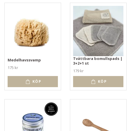
Tvättbara bomullspads |
Medelhavssvamp
3+2+1 st
175 kr
179 kr
KÖP
KÖP