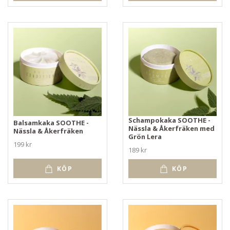
Schampokaka SOOTHE -
Balsamkaka SOOTHE -
Nässla & Åkerfräken med
Nässla & Åkerfräken
Grön Lera
199 kr
189 kr
KÖP
KÖP