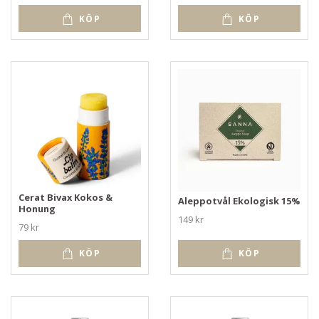
KÖP
KÖP
Cerat Bivax Kokos &
Aleppotvål Ekologisk 15%
Honung
149 kr
79 kr
KÖP
KÖP