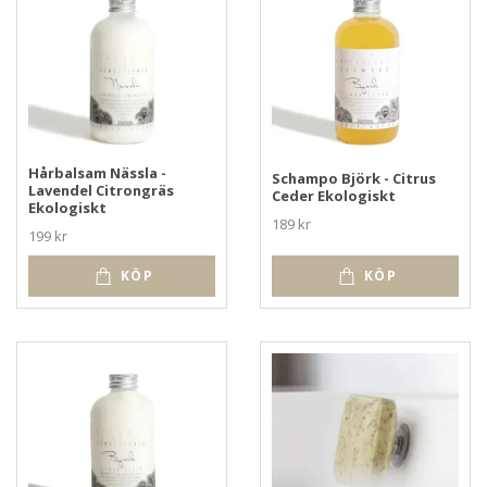
Hårbalsam Nässla -
Schampo Björk - Citrus
Lavendel Citrongräs
Ceder Ekologiskt
Ekologiskt
189 kr
199 kr
KÖP
KÖP