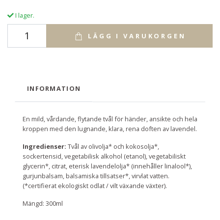
I lager.
LÄGG I VARUKORGEN
INFORMATION
En mild, vårdande, flytande tvål för händer, ansikte och hela
kroppen med den lugnande, klara, rena doften av lavendel.
Ingredienser:
Tvål av olivolja* och kokosolja*,
sockertensid, vegetabilisk alkohol (etanol), vegetabiliskt
glycerin*, citrat, eterisk lavendelolja* (innehåller linalool*),
gurjunbalsam, balsamiska tillsatser*, virvlat vatten.
(*certifierat ekologiskt odlat / vilt växande växter).
Mängd: 300ml