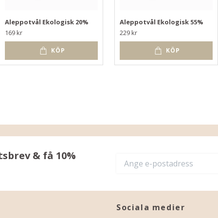
Aleppotvål Ekologisk 20%
Aleppotvål Ekologisk 55%
169 kr
229 kr
KÖP
KÖP
tsbrev & få 10%
Sociala medier