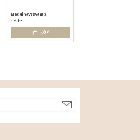
Medelhavssvamp
Luffa Stor - Naturligt
Tvålfat & skrubb
175 kr
49 kr
KÖP
KÖP