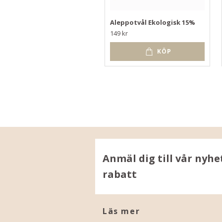
Aleppotvål Ekologisk 15%
149 kr
KÖP
Anmäl dig till vår nyhe
rabatt
Läs mer