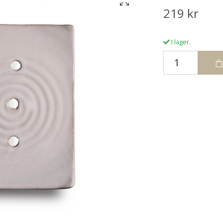
219 kr
I lager.