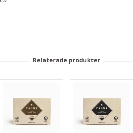
ehov.