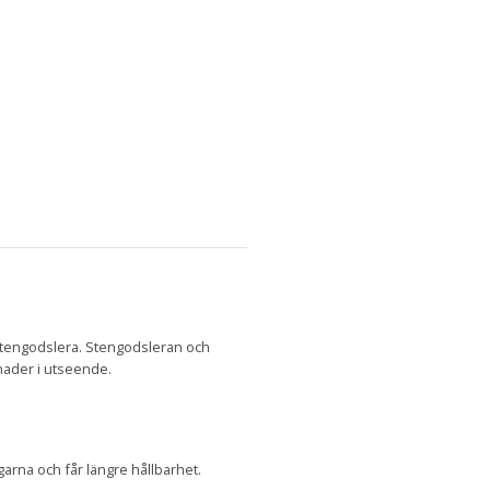
d stengodslera. Stengodsleran och
lnader i utseende.
garna och får längre hållbarhet.