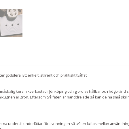
tengodslera. Ett enkelt, stilrent och praktiskt tvålfat.
en småskalig keramikverkastad i Jönköping och gjord av hållbar och högbrän
eramikugnen är grön. Eftersom tvålfaten är handdrejade så kan de ha små skil
terna undertill underlättar för avrinningen så tvålen luftas mellan användnin