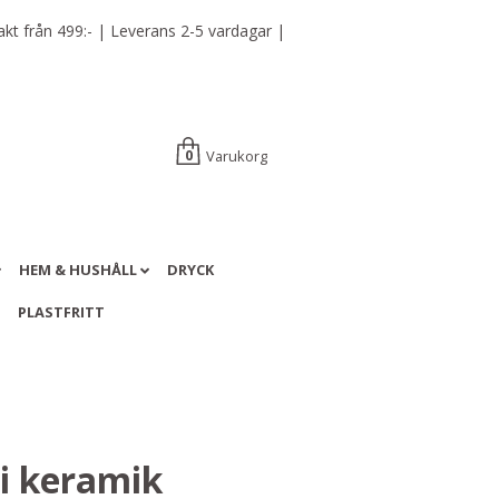
t från 499:- | Leverans 2-5 vardagar |
Varukorg
0
HEM & HUSHÅLL
DRYCK
A
PLASTFRITT
 i keramik