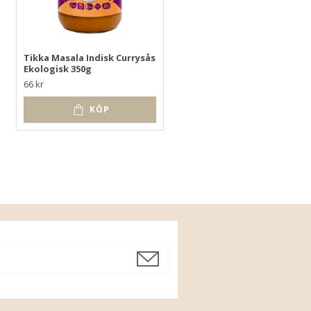
Tikka Masala Indisk Currysås
Majskakor med salt Eko
Ekologisk 350g
27 kr
66 kr
KÖP
KÖP