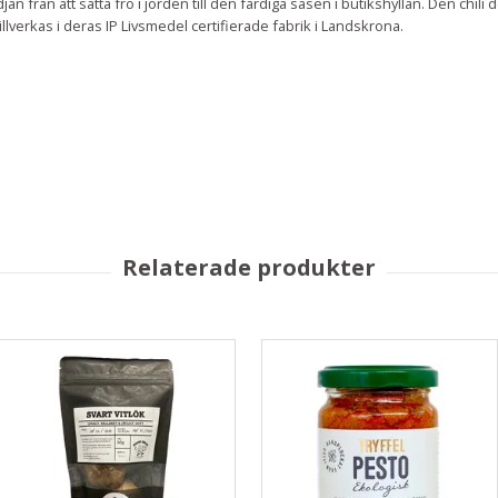
edjan från att sätta frö i jorden till den färdiga såsen i butikshyllan. Den ch
llverkas i deras IP Livsmedel certifierade fabrik i Landskrona.