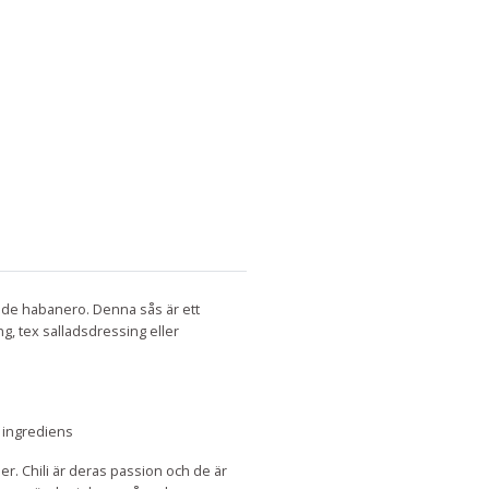
ade habanero. Denna sås är ett
ng, tex salladsdressing eller
k ingrediens
ser. Chili är deras passion och de är