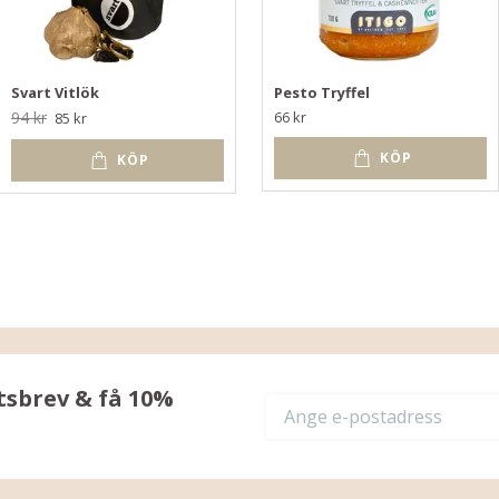
Svart Vitlök
Pesto Tryffel
94 kr
66 kr
85 kr
KÖP
KÖP
tsbrev & få 10%