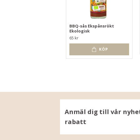
BBQ-sås Ekspånsrökt
Ekologisk
65 kr
KÖP
Anmäl dig till vår nyhe
rabatt