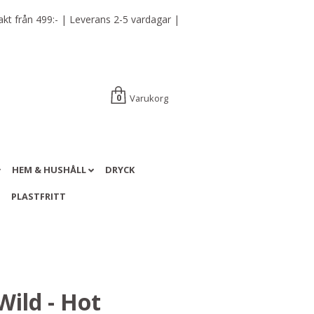
t från 499:- | Leverans 2-5 vardagar |
Varukorg
0
HEM & HUSHÅLL
DRYCK
A
PLASTFRITT
Wild - Hot