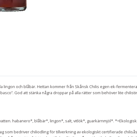
lda lingon och blåbär. Hettan kommer från Skånsk Chilis egen ek-fermenter
Tabasco”. God att stänka några droppar på alla rätter som behöver lite chilisti
vatten. habanero*, blåbär*, lingon*, salt, vitlök*, guarkärnmjöl*. *=Ekologis
ag som bedriver chiliodling för tillverkning av ekologiskt certifierade chiliså