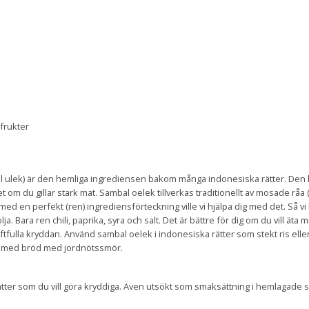
ifrukter
 ulek) är den hemliga ingrediensen bakom många indonesiska rätter. Den kry
et om du gillar stark mat. Sambal oelek tillverkas traditionellt av mosade råa 
 med en perfekt (ren) ingrediensförteckning ville vi hjälpa dig med det. Så v
 olja. Bara ren chili, paprika, syra och salt. Det är bättre för dig om du vill ät
tfulla kryddan. Använd sambal oelek i indonesiska rätter som stekt ris eller n
och med bröd med jordnötssmör.
a) rätter som du vill göra kryddiga. Även utsökt som smaksättning i hemlagade s