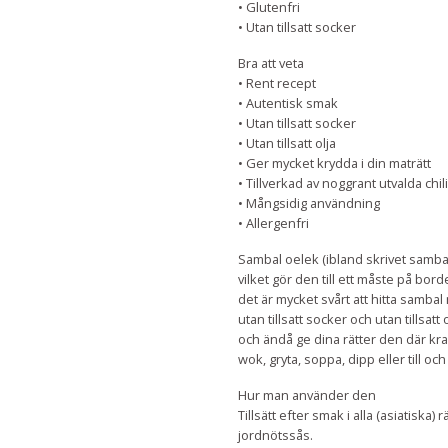
• Glutenfri
• Utan tillsatt socker
Bra att veta
• Rent recept
• Autentisk smak
• Utan tillsatt socker
• Utan tillsatt olja
• Ger mycket krydda i din maträtt
• Tillverkad av noggrant utvalda chil
• Mångsidig användning
• Allergenfri
Sambal oelek (ibland skrivet sambal
vilket gör den till ett måste på bord
det är mycket svårt att hitta sambal
utan tillsatt socker och utan tillsatt
och ändå ge dina rätter den där kraf
wok, gryta, soppa, dipp eller till 
Hur man använder den
Tillsätt efter smak i alla (asiatisk
jordnötssås.