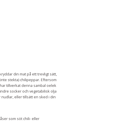
ddar din mat på ett trevligt sätt,
(inte stekta) chilipeppar. Eftersom
i har tillverkat denna sambal oelek
a mindre socker och vegetabilisk olja
udlar, eller tillsätt en sked i din
åser som söt chili- eller