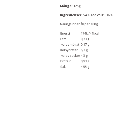
Mängd:
125g
Ingredienser:
54 % röd chili*, 36 %
Näringsinnehåll per 100g
Energi
174kj/41kcal
Fett
0,73 g
-varav mättat
0,17 g
Kolhydrater
6,7 g
-varav socker
4,3 g
Protein
0,93 g
Salt
4,55 g