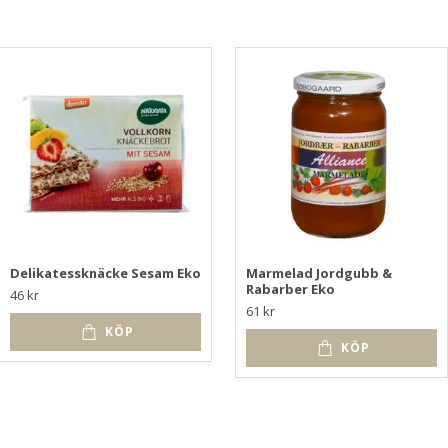
Delikatessknäcke Sesam Eko
Marmelad Jordgubb &
Rabarber Eko
46 kr
61 kr
KÖP
KÖP