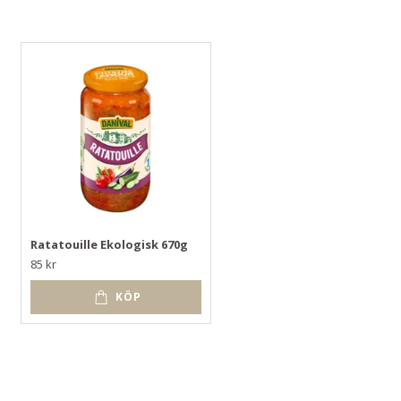
Ratatouille Ekologisk 670g
Hasselnöt- chokladpasta
Ekologisk
85 kr
75 kr
KÖP
KÖP