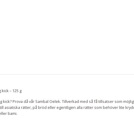
 kick – 125 g
dig kick? Prova då vår Sambal Oelek. Tillverkad med så få tillsatser som möjli
t till asiatiska rätter, på bröd eller egentligen alla rätter som behöver lite kry
eller bami.