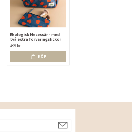
Ekologisk Necessär - med
Ekologisk Tygkasse - Tote
två extra förvaringsfickor
bag ORIGINAL Premium
KORALL
495 kr
259 kr
KÖP
KÖP