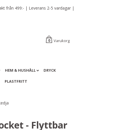
t från 499:- | Leverans 2-5 vardagar |
Varukorg
0
HEM & HUSHÅLL
DRYCK
A
PLASTFRITT
kedja
cket - Flyttbar