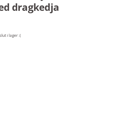
ed dragkedja
ut i lager :(