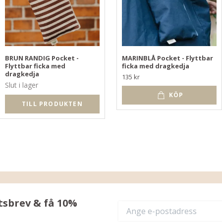
BRUN RANDIG Pocket -
MARINBLÅ Pocket - Flyttbar
Flyttbar ficka med
ficka med dragkedja
dragkedja
135 kr
Slut i lager
KÖP
TILL PRODUKTEN
tsbrev & få 10%