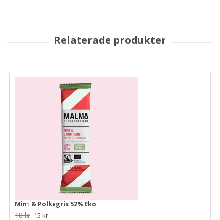
Mint & Polkagris 52% Eko
18 kr
15 kr