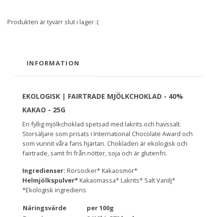
Produkten är tyvärr slut i lager :(
INFORMATION
EKOLOGISK | FAIRTRADE MJÖLKCHOKLAD - 40%
KAKAO - 25G
En fyllig mjölkchoklad spetsad med lakrits och havssalt.
Storsäljare som prisats i International Chocolate Award och
som vunnit våra fans hjärtan. Chokladen är ekologisk och
fairtrade, samt fri från nötter,
soja
och är glutenfri.
Ingredienser:
Rörsocker* Kakaosmör*
Helmjölkspulver*
Kakaomassa* Lakrits* Salt Vanilj*
*Ekologisk ingrediens
Näringsvärde
per 100g