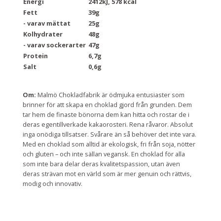
Energi
2412kJ, 578 kcal
Fett
39g
- varav mättat
25g
Kolhydrater
48g
- varav sockerarter
47g
Protein
6,7g
Salt
0,6g
Om:
Malmö Chokladfabrik är ödmjuka entusiaster som
brinner för att skapa en choklad gjord från grunden. Dem
tar hem de finaste bönorna dem kan hitta och rostar de i
deras egentillverkade kakaorosteri. Rena råvaror. Absolut
inga onödiga tillsatser. Svårare än så behöver det inte vara.
Med en choklad som alltid är ekologisk, fri från soja, nötter
och gluten – och inte sällan vegansk. En choklad för alla
som inte bara delar deras kvalitetspassion, utan även
deras strävan mot en värld som är mer genuin och rättvis,
modig och innovativ.