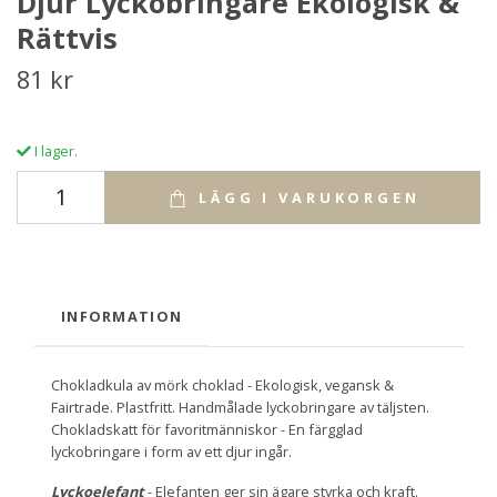
Djur Lyckobringare Ekologisk &
Rättvis
81 kr
I lager.
LÄGG I VARUKORGEN
INFORMATION
Chokladkula av mörk choklad - Ekologisk, vegansk &
Fairtrade. Plastfritt. Handmålade lyckobringare av täljsten.
Chokladskatt för favoritmänniskor - En färgglad
lyckobringare i form av ett djur ingår.
Lyckoelefant
- Elefanten ger sin ägare styrka och kraft.