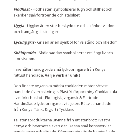
Flodhäst
- Flodhästen symboliserar lugn och stillhet och
skänker självförtroende och stabilitet.
Uggla
- Ugglan är en stor beskyddare och skänker visdom
och framgång till sin ägare.
Lycklig gris
- Grisen är en symbol för välstånd och rikedom.
Sköldpadda
- Sköldpaddan symboliserar ett långt liv och
stor visdom.
Innehåller handgjorda små lyckobringare från Kenya,
rättvist handlade.
Varje verk är unikt.
Den finaste veganska mörka chokladen möter rättvist
handlade överraskningar. Plastfri förpackning Chokladkula
av mörk choklad - Ekologisk, vegansk & Fairtrade.
Handmålade lyckobringare av täljsten. Rättvist handlade
från Kenya. Tänkt & gjort i Tyskland.
Täljstensprodukterna utvinns från ett stenbrott i västra
Kenya och bearbetas även där. Dessa små konstverk är
handskurna och slipade. Efter torkning är de handmålade.