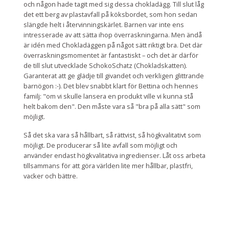
och någon hade tagit med sig dessa chokladägg. Till slut låg
det ett berg av plastavfall på köksbordet, som hon sedan
slängde helt i återvinningskärlet. Barnen var inte ens
intresserade av att sätta ihop överraskningarna. Men ändå
är idén med Chokladäggen på något sätt riktigt bra. Det där
överraskningsmomentet är fantastiskt – och det är därför
de till slut utvecklade SchokoSchatz (Chokladskatten).
Garanterat att ge glädje till givandet och verkligen glittrande
barnögon :-). Det blev snabbt klart för Bettina och hennes
familj: "om vi skulle lansera en produkt ville vi kunna stå
helt bakom den". Den måste vara så "bra på alla sätt" som
möjligt.
Så det ska vara så hållbart, så rättvist, så högkvalitativt som
möjligt. De producerar så lite avfall som möjligt och
använder endast högkvalitativa ingredienser. Låt oss arbeta
tillsammans för att göra världen lite mer hållbar, plastfri,
vacker och bättre.