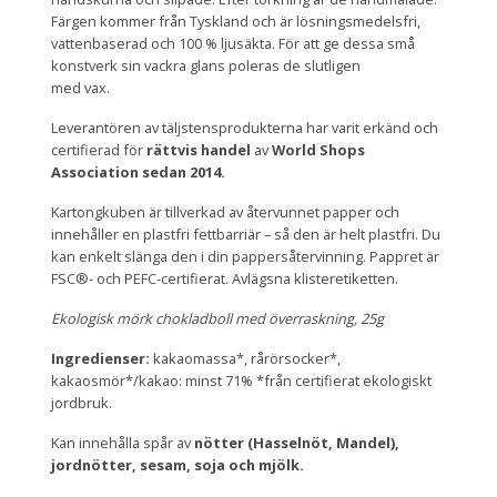
Färgen kommer från Tyskland och är lösningsmedelsfri,
vattenbaserad och 100 % ljusäkta. För att ge dessa små
konstverk sin vackra glans poleras de slutligen
med vax.
Leverantören av täljstensprodukterna har varit erkänd och
certifierad
för
rättvis handel
av
World Shops
Association sedan 2014.
Kartongkuben är tillverkad av återvunnet papper och
innehåller en plastfri fettbarriär – så den är helt plastfri. Du
kan enkelt slänga den i din pappersåtervinning. Pappret är
FSC®- och PEFC-certifierat. Avlägsna klisteretiketten.
Ekologisk mörk chokladboll med överraskning, 25g
Ingredienser:
kakaomassa*, rårörsocker*,
kakaosmör*/kakao: minst 71% *från certifierat ekologiskt
jordbruk.
Kan innehålla spår av
nötter (Hasselnöt, Mandel),
jordnötter,
sesam, soja
och
mjölk.