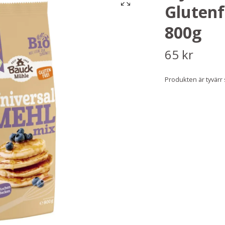
Glutenf
800g
65 kr
Produkten är tyvärr sl