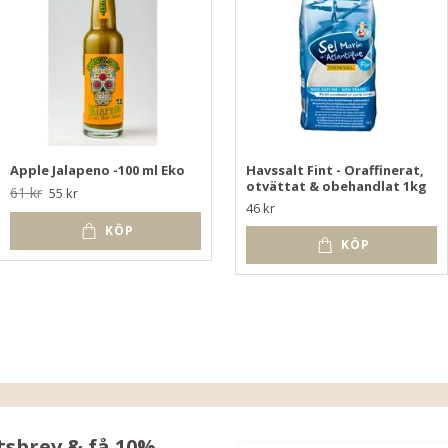
Apple Jalapeno -100 ml Eko
Havssalt Fint - Oraffinerat,
otvättat & obehandlat 1kg
61 kr
55 kr
46 kr
KÖP
KÖP
tsbrev & få 10%