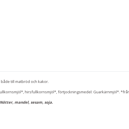
 både till matbröd och kakor.
fullkornsmjöl*, hirsfullkornsmjöl*, förtjockningsmedel: Guarkärnmjöl*. *från
Nötter, mandel, sesam, soja.