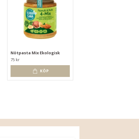
Nötpasta Mix Ekologisk
Ratatouille Ekologisk 670g
75 kr
85 kr
KÖP
KÖP