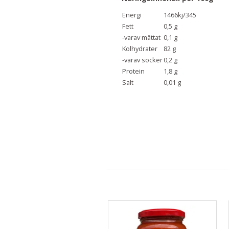
Energi
1466kj/345
Fett
0,5 g
-varav mättat
0,1 g
Kolhydrater
82 g
-varav socker
0,2 g
Protein
1,8 g
Salt
0,01 g