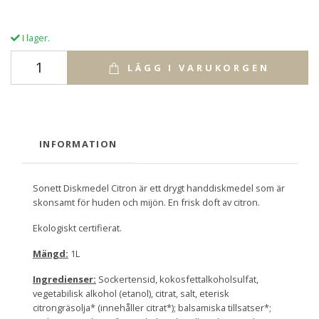
I lager.
LÄGG I VARUKORGEN
INFORMATION
Sonett Diskmedel Citron är ett drygt handdiskmedel som är
skonsamt för huden och mijön. En frisk doft av citron.
Ekologiskt certifierat.
Mängd:
1L
Ingredienser:
Sockertensid, kokosfettalkoholsulfat,
vegetabilisk alkohol (etanol), citrat, salt, eterisk
citrongräsolja* (innehåller citrat*); balsamiska tillsatser*;