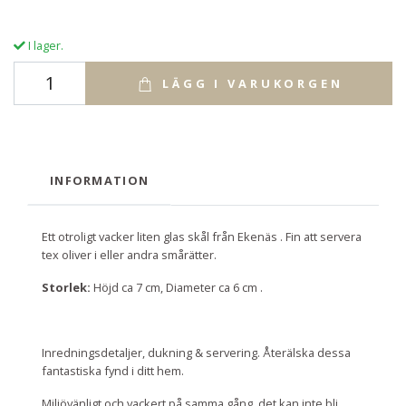
I lager.
LÄGG I VARUKORGEN
INFORMATION
Ett otroligt vacker liten glas skål från Ekenäs . Fin att servera
tex oliver i eller andra smårätter.
Storlek:
Höjd ca 7 cm, Diameter ca 6 cm .
Inredningsdetaljer, dukning & servering. Återälska dessa
fantastiska fynd i ditt hem.
Miljövänligt och vackert på samma gång, det kan inte bli