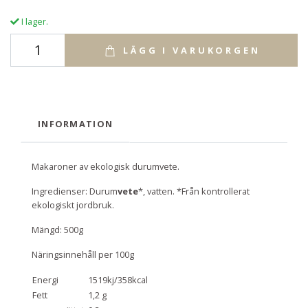
I lager.
LÄGG I VARUKORGEN
INFORMATION
Makaroner av ekologisk durumvete.
Ingredienser: Durum
vete
*, vatten. *Från kontrollerat
ekologiskt jordbruk.
Mängd: 500g
Näringsinnehåll per 100g
Energi
1519kj/358kcal
Fett
1,2 g