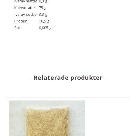
-varav mättat
0,3 g
Kolhydrater
75 g
-varav socker
3,3 g
Protein
10,5 g
Salt
0,005 g