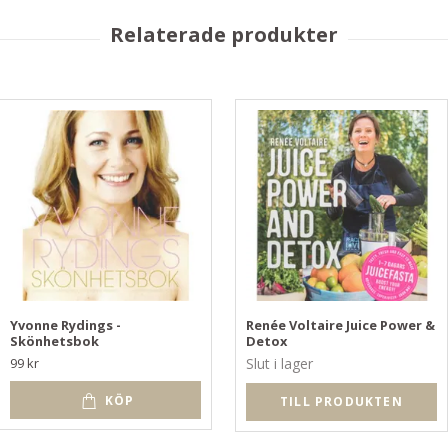
Yvonne Rydings -
Renée Voltaire Juice Power &
Skönhetsbok
Detox
99 kr
Slut i lager
KÖP
TILL PRODUKTEN