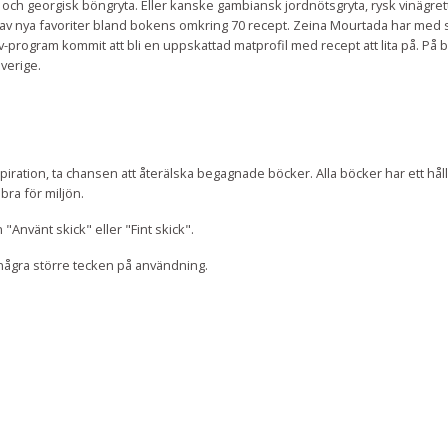
 och georgisk böngryta. Eller kanske gambiansk jordnötsgryta, rysk vinägre
av nya favoriter bland bokens omkring 70 recept. Zeina Mourtada har med s
tv-program kommit att bli en uppskattad matprofil med recept att lita på. På
verige.
iration, ta chansen att återälska begagnade böcker. Alla böcker har ett hål
bra för miljön.
n "Använt skick" eller "Fint skick".
j några större tecken på användning.