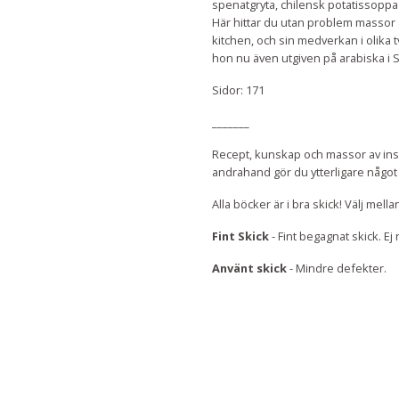
spenatgryta, chilensk potatissoppa
Här hittar du utan problem massor 
kitchen, och sin medverkan i olika 
hon nu även utgiven på arabiska i S
Sidor: 171
_______
Recept, kunskap och massor av insp
andrahand gör du ytterligare något 
Alla böcker är i bra skick! Välj mella
Fint Skick
- Fint begagnat skick. E
Använt skick
- Mindre defekter.