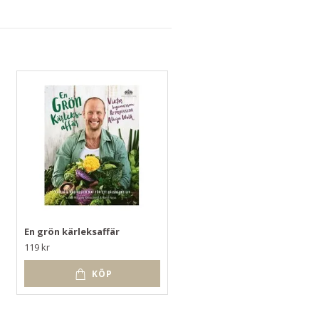
En grön kärleksaffär
Mera vego : mat för hela
familjen
119 kr
119 kr
KÖP
KÖP