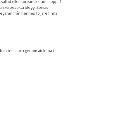
ttsallad eller koreansk nudelsoppa?
in välbesökta blogg, Zeinas
 begäran från hennes följare finns
lbart tema och genom att köpa i