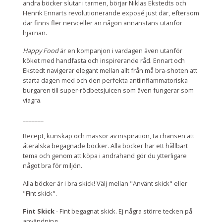
andra böcker slutar i tarmen, börjar
Niklas Ekstedts och
Henrik Ennarts
revolutionerande exposé just där, eftersom
där finns fler nervceller än någon annanstans utanför
hjärnan.
Happy Food
är en kompanjon i vardagen även utanför
köket med handfasta och inspirerande råd. Ennart och
Ekstedt navigerar elegant mellan allt från må bra-shoten att
starta dagen med och den perfekta antiinflammatoriska
burgaren till super-rödbetsjuicen som även fungerar som
viagra.
_______
Recept, kunskap och massor av inspiration, ta chansen att
återälska begagnade böcker. Alla böcker har ett hållbart
tema och genom att köpa i andrahand gör du ytterligare
något bra för miljön.
Alla böcker är i bra skick! Välj mellan "Använt skick" eller
"Fint skick".
Fint Skick
- Fint begagnat skick. Ej några större tecken på
användning.