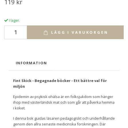
119 kr
I lager.
LÄGG I VARUKORGEN
INFORMATION
Fint Skick - Begagnade böcker - Ett bättre val för
miljön
Epidemin av psykisk ohälsa är en folksjukdom som hänger
ihop med västerländsk mat och som går att påverka hemma
i köket.
I denna bok guidas läsaren pedagogiskt och underhållande
genom den allra senaste medicinska forskningen. Där